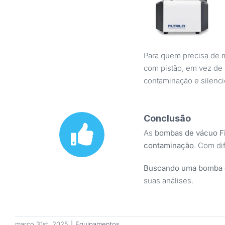
Para quem precisa de m
com pistão, em vez de
contaminação e silencio
Conclusão
As
bombas de vácuo Fil
contaminação
. Com di
Buscando uma bomba d
suas análises.
março 31st, 2025
|
Equipamentos