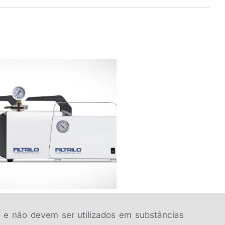
 vácuo de diafragma, isentas
de óleo Filtrilo
o e não devem ser utilizados em substâncias