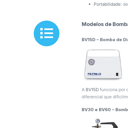
Portabilidade:
de
Modelos de Bombas
BV15D – Bomba de Di
A
BV15D
funciona por 
diferencial que difici
BV30 e BV60 – Bomba