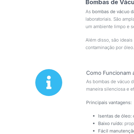
Bombas de Vácuo 
As
bombas de vácuo da 
laboratoriais. São amp
um ambiente limpo e s
Além disso, são ideais
contaminação por óleo
Como Funcionam a
As bombas de vácuo d
maneira silenciosa e ef
Principais vantagens:
Isentas de óleo:
e
Baixo ruído:
prop
Fácil manutençã