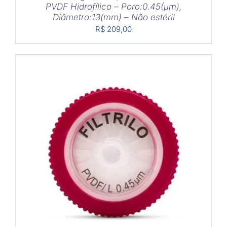
PVDF Hidrofílico – Poro:0.45(μm),
Diâmetro:13(mm) – Não estéril
R$
209,00
COMPRAR
/
DETALHES