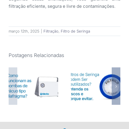
filtração eficiente, segura e livre de contaminações
.
março 12th, 2025
|
Filtração
,
Filtro de Seringa
Postagens Relacionadas
Filtros de Seringa
Como funcionam
Podem Ser
as bombas de
Reutilizados?
vácuo tipo
Entenda os Riscos
diafragma
e porque evitar