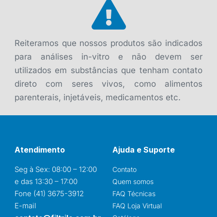
Reiteramos que nossos produtos são indicados
para análises in-vitro e não devem ser
utilizados em substâncias que tenham contato
direto com seres vivos, como alimentos
parenterais, injetáveis, medicamentos etc.
Atendimento
Ajuda e Suporte
Seg à Sex: 08:00 – 12:00
Contato
e das 13:30 – 17:00
Quem somos
Fone (41) 3675-3912
FAQ Técnicas
E-mail
FAQ Loja Virtual