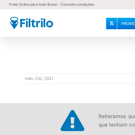
Ir
Frete Grátis para todo Brasil - Consulte condições
para
o
PROMO
conteúdo
maio 21st, 2021
Reiteramos que
que tenham con