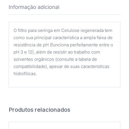
Diâmetro
Informação adicional
13(mm)
-
Não
O filtro para seringa em Celulose regenerada tem
estéril
como sua principal característica a ampla faixa de
quantidade
resistência de pH (funciona perfeitamente entre o
pH 3 e 12), além de resistir ao trabalho com
solventes orgânicos (consulte a tabela de
compatibilidade), apesar de suas características
hidrofílicas.
Produtos relacionados