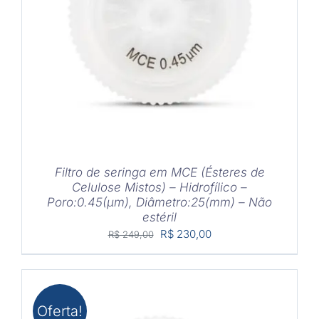
COMPRAR
/
DETALHES
Filtro de seringa em MCE (Ésteres de
Celulose Mistos) – Hidrofílico –
Poro:0.45(μm), Diâmetro:25(mm) – Não
estéril
O
O
R$
230,00
R$
249,00
preço
preço
original
atual
era:
é:
R$ 249,00.
R$ 230,00.
Oferta!