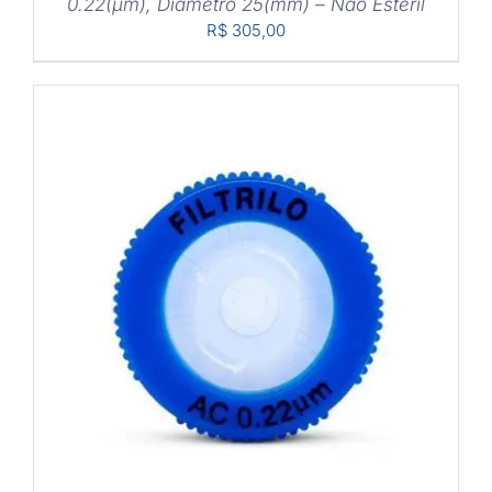
0.22(μm), Diâmetro 25(mm) – Não Estéril
R$
305,00
COMPRAR
/
DETALHES