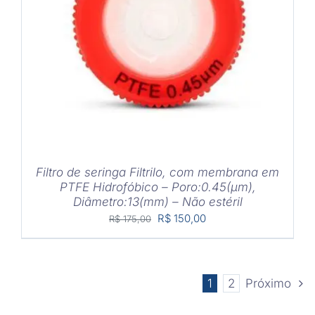
COMPRAR
/
DETALHES
Filtro de seringa Filtrilo, com membrana em
PTFE Hidrofóbico – Poro:0.45(μm),
Diâmetro:13(mm) – Não estéril
O
O
R$
150,00
R$
175,00
preço
preço
original
atual
era:
é:
1
2
Próximo
R$ 175,00.
R$ 150,00.