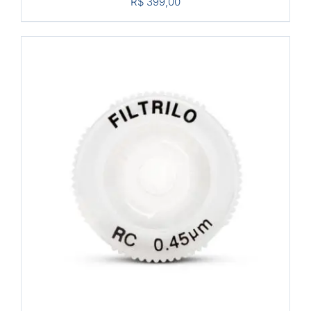
R$
399,00
COMPRAR
/
DETALHES