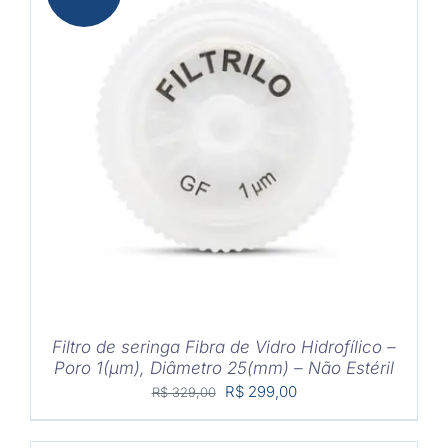
COMPRAR
/
DETALHES
Filtro de seringa Fibra de Vidro Hidrofílico –
Poro 1(μm), Diâmetro 25(mm) – Não Estéril
O
O
R$
299,00
R$
329,00
preço
preço
original
atual