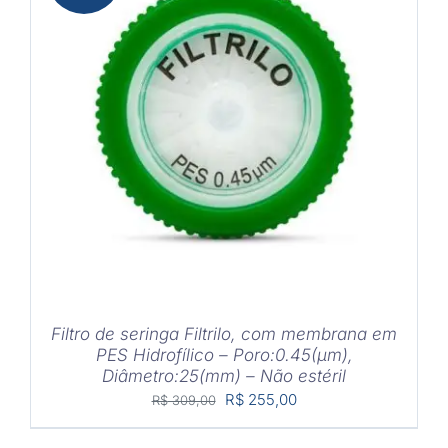
COMPRAR
/
DETALHES
Filtro de seringa Filtrilo, com membrana em
PES Hidrofílico – Poro:0.45(μm),
Diâmetro:25(mm) – Não estéril
O
O
R$
255,00
R$
309,00
preço
preço