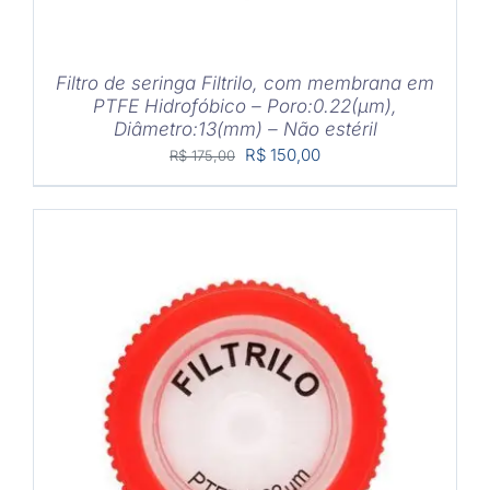
Filtro de seringa Filtrilo, com membrana em
PTFE Hidrofóbico – Poro:0.22(μm),
Diâmetro:13(mm) – Não estéril
O
O
R$
150,00
R$
175,00
preço
preço
original
atual
era:
é:
R$ 175,00.
R$ 150,00.
COMPRAR
/
DETALHES