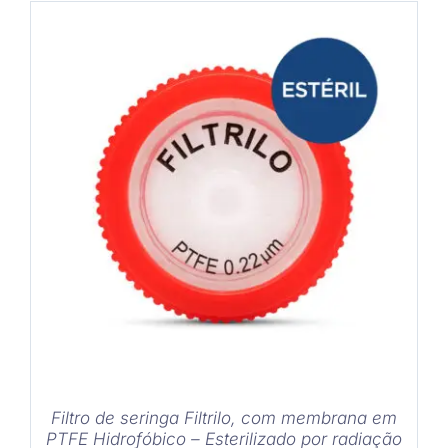
original
atual
era:
é:
R$ 309,00.
R$ 255,00.
COMPRAR
/
DETALHES
Filtro de seringa Filtrilo, com membrana em
PTFE Hidrofóbico – Esterilizado por radiação