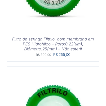
Filtro de seringa Filtrilo, com membrana em
PES Hidrofílico – Poro:0.22(μm),
Diâmetro:25(mm) – Não estéril
O
O
R$
255,00
R$
309,00
preço
preço
original
atual
era:
é:
R$ 309,00.
R$ 255,00.