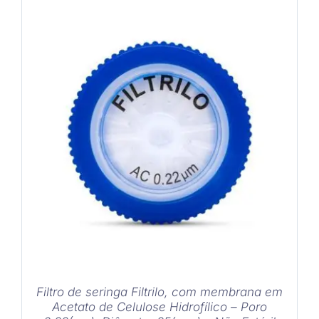
era:
é:
R$ 329,00.
R$ 299,00.
COMPRAR
/
DETALHES
Filtro de seringa Filtrilo, com membrana em
Acetato de Celulose Hidrofílico – Poro