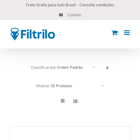
Ir
Frete Grátis para todo Brasil - Consulte condições
para
Contato
o
conteúdo
Classificar por
Ordem Padrão
Mostrar
25 Produtos