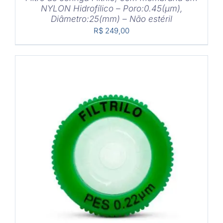
NYLON Hidrofílico – Poro:0.45(μm),
Diâmetro:25(mm) – Não estéril
R$
249,00
COMPRAR
/
DETALHES