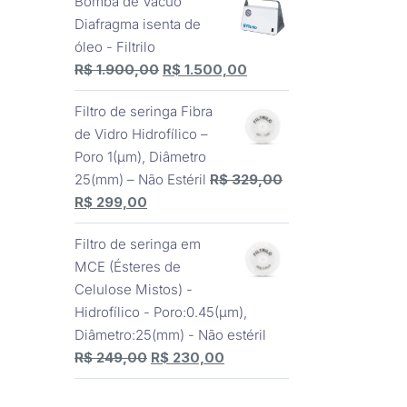
Bomba de Vácuo
original
atual
Diafragma isenta de
era:
é:
óleo - Filtrilo
R$ 3.510,00.
R$ 3.150,00.
O
O
R$
1.900,00
R$
1.500,00
preço
preço
Filtro de seringa Fibra
original
atual
de Vidro Hidrofílico –
era:
é:
Poro 1(μm), Diâmetro
R$ 1.900,00.
R$ 1.500,00.
25(mm) – Não Estéril
R$
329,00
O
O
R$
299,00
preço
preço
Filtro de seringa em
original
atual
MCE (Ésteres de
era:
é:
Celulose Mistos) -
R$ 329,00.
R$ 299,00.
Hidrofílico - Poro:0.45(μm),
Diâmetro:25(mm) - Não estéril
O
O
R$
249,00
R$
230,00
preço
preço
original
atual