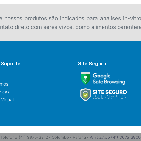
 nossos produtos são indicados para análises in-vitr
tato direto com seres vivos, como alimentos parentera
 Suporte
Site Seguro
omos
nicas
Virtual
Telefone (41) 3675-3912 · Colombo · Paraná ·
WhatsApp (41) 3675 3900