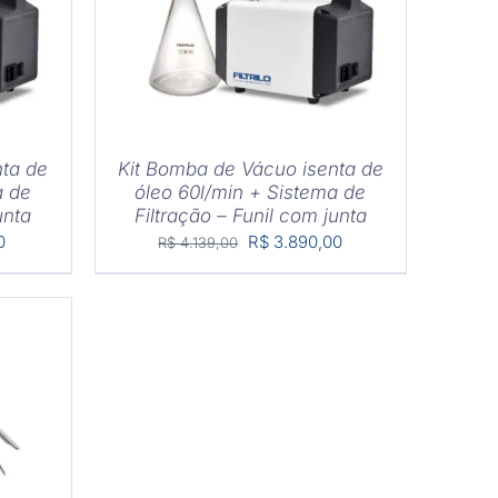
nta de
Kit Bomba de Vácuo isenta de
a de
óleo 60l/min + Sistema de
unta
Filtração – Funil com junta
O
O
O
0
R$
3.890,00
R$
4.139,00
preço
preço
preço
atual
original
atual
é:
era:
é:
0.
R$ 3.150,00.
R$ 4.139,00.
R$ 3.890,00.
HES