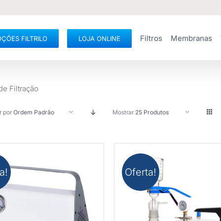
Filtros
Membranas
ÇÕES FILTRILO
LOJA ONLINE
de Filtração
r por
Ordem Padrão
Mostrar
25 Produtos
a!
Oferta!
PRAR
/
DETALHES
COMPRAR
/
DETAL