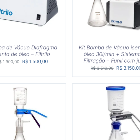
a de Vácuo Diafragma
Kit Bomba de Vácuo ise
enta de óleo – Filtrilo
óleo 30l/min + Sistem
Filtração – Funil com j
O
O
R$
1.500,00
$
1.900,00
O
R$
3.150,0
R$
3.510,00
preço
preço
preço
original
atual
original
era:
é:
era:
R$ 1.900,00.
R$ 1.500,00.
R$ 3.510,0
PRAR
/
DETALHES
COMPRAR
/
DETAL