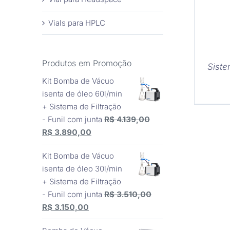
Vials para HPLC
Produtos em Promoção
Siste
Kit Bomba de Vácuo
isenta de óleo 60l/min
+ Sistema de Filtração
- Funil com junta
R$
4.139,00
O
O
R$
3.890,00
preço
preço
Kit Bomba de Vácuo
original
atual
isenta de óleo 30l/min
era:
é:
+ Sistema de Filtração
R$ 4.139,00.
R$ 3.890,00.
- Funil com junta
R$
3.510,00
O
O
R$
3.150,00
preço
preço