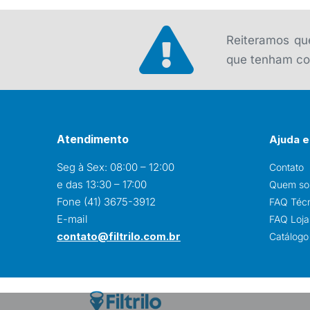
era:
é:
R$ 249,00.
R$ 230,00.
Reiteramos que
que tenham con
Atendimento
Ajuda e
Seg à Sex: 08:00 – 12:00
Contato
e das 13:30 – 17:00
Quem s
Fone (41) 3675-3912
FAQ Téc
E-mail
FAQ Loja 
contato@filtrilo.com.br
Catálogo