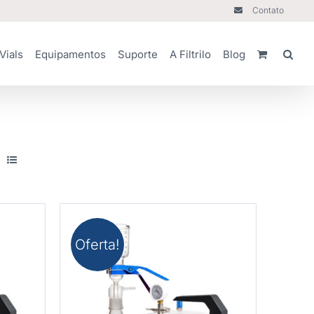
Contato
Vials
Equipamentos
Suporte
A Filtrilo
Blog
Oferta!
HES
COMPRAR
/
DETALHES