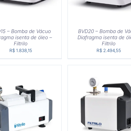
15 – Bomba de Vácuo
BVD20 – Bomba de Vá
ragma isenta de óleo –
Diafragma isenta de ól
Filtrilo
Filtrilo
R$
1.838,15
R$
2.494,55
PRAR
/
DETALHES
COMPRAR
/
DETAL