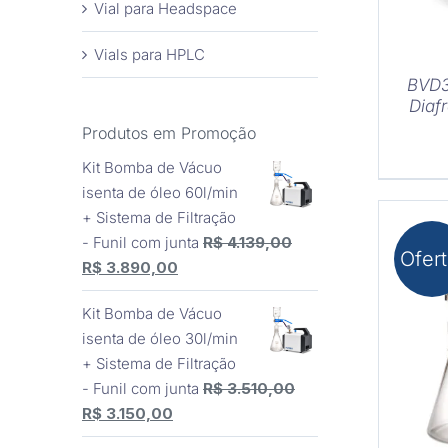
Vial para Headspace
Vials para HPLC
BVD3
Diaf
Produtos em Promoção
Kit Bomba de Vácuo
isenta de óleo 60l/min
+ Sistema de Filtração
- Funil com junta
R$
4.139,00
Ofert
O
O
R$
3.890,00
preço
preço
Kit Bomba de Vácuo
original
atual
isenta de óleo 30l/min
era:
é:
COM
+ Sistema de Filtração
R$ 4.139,00.
R$ 3.890,00.
- Funil com junta
R$
3.510,00
O
O
R$
3.150,00
preço
preço