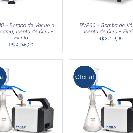
0 – Bomba de Vácuo a
BVP60 – Bomba de Vá
ragma, isenta de óleo –
isenta de óleo – Filtri
Filtrilo
R$
3.419,00
R$
4.745,00
a!
Oferta!
PRAR
/
DETALHES
COMPRAR
/
DETAL