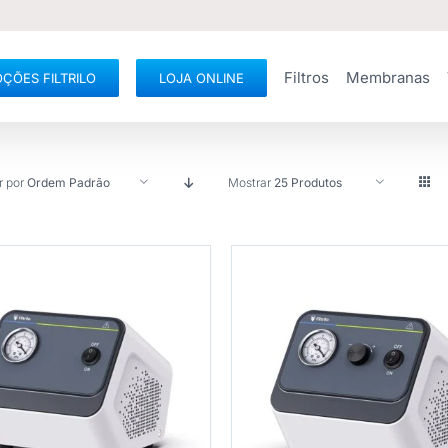
Filtros
Membranas
ÇÕES FILTRILO
LOJA ONLINE
r por
Ordem Padrão
Mostrar
25 Produtos
PRAR
/
DETALHES
COMPRAR
/
DETAL