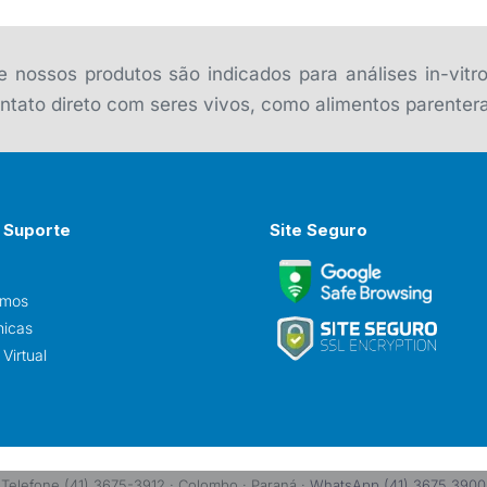
 nossos produtos são indicados para análises in-vitr
tato direto com seres vivos, como alimentos parentera
 Suporte
Site Seguro
omos
nicas
Virtual
Telefone (41) 3675-3912 · Colombo · Paraná ·
WhatsApp (41) 3675 3900