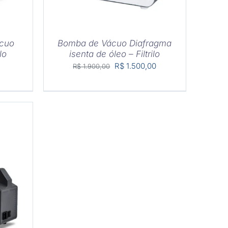
cuo
Bomba de Vácuo Diafragma
lo
isenta de óleo – Filtrilo
O
O
R$
1.500,00
R$
1.900,00
preço
preço
original
atual
era:
é:
R$ 1.900,00.
R$ 1.500,00.
HES