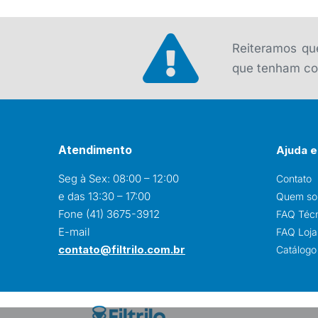
original
atual
era:
é:
R$ 249,00.
R$ 230,00.
Reiteramos que
que tenham con
Atendimento
Ajuda e
Seg à Sex: 08:00 – 12:00
Contato
e das 13:30 – 17:00
Quem s
Fone (41) 3675-3912
FAQ Téc
E-mail
FAQ Loja 
contato@filtrilo.com.br
Catálogo