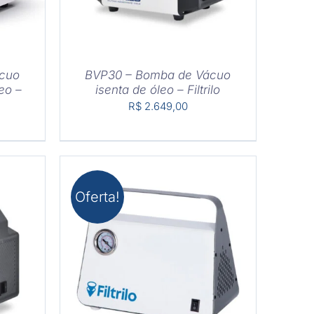
cuo
BVP30 – Bomba de Vácuo
eo –
isenta de óleo – Filtrilo
R$
2.649,00
Oferta!
HES
COMPRAR
/
DETALHES