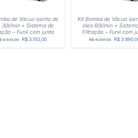
omba de Vácuo isenta de
Kit Bomba de Vácuo ise
 30l/min + Sistema de
óleo 60l/min + Sistem
ração – Funil com junta
Filtração – Funil com j
O
O
O
R$
3.150,00
R$
3.890,0
$
3.510,00
R$
4.139,00
preço
preço
preço
original
atual
original
era:
é:
era:
R$ 3.510,00.
R$ 3.150,00.
R$ 4.139,00