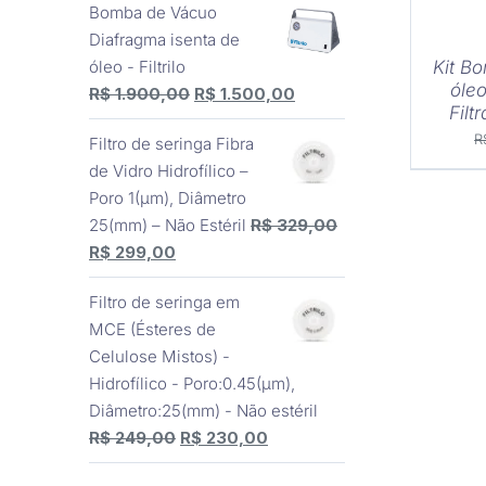
Bomba de Vácuo
original
atual
Diafragma isenta de
era:
é:
óleo - Filtrilo
Kit B
R$ 3.510,00.
R$ 3.150,00.
óleo
O
O
R$
1.900,00
R$
1.500,00
Filt
preço
preço
R
Filtro de seringa Fibra
original
atual
de Vidro Hidrofílico –
era:
é:
Poro 1(μm), Diâmetro
R$ 1.900,00.
R$ 1.500,00.
25(mm) – Não Estéril
R$
329,00
O
O
R$
299,00
preço
preço
Filtro de seringa em
original
atual
MCE (Ésteres de
era:
é:
Celulose Mistos) -
R$ 329,00.
R$ 299,00.
Hidrofílico - Poro:0.45(μm),
Diâmetro:25(mm) - Não estéril
O
O
R$
249,00
R$
230,00
preço
preço