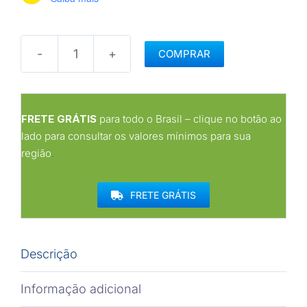
COMPRAR
Filtro
de
seringa
Filtrilo,
FRETE GRÁTIS
para todo o Brasil – clique no botão ao
com
lado para consultar os valores mínimos para sua
membrana
região
.
em
PVDF
FRETE GRÁTIS
Hidrofóbico
-
Poro:0.45(μm),
Diâmetro:13(mm)
Descrição
-
Não
Informação adicional
estéril