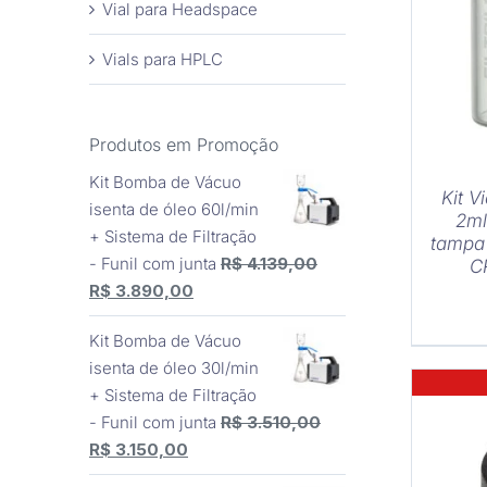
Vial para Headspace
COM
Vials para HPLC
Produtos em Promoção
Kit Bomba de Vácuo
Kit V
isenta de óleo 60l/min
2ml
+ Sistema de Filtração
tampa
- Funil com junta
R$
4.139,00
C
O
O
R$
3.890,00
preço
preço
Kit Bomba de Vácuo
original
atual
isenta de óleo 30l/min
era:
é:
+ Sistema de Filtração
R$ 4.139,00.
R$ 3.890,00.
- Funil com junta
R$
3.510,00
O
O
R$
3.150,00
preço
preço