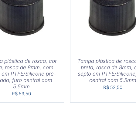
DETALHES
COMPRAR
/
DETAL
 plástica de rosca, cor
Tampa plástica de rosca
ta, rosca de 8mm, com
preta, rosca de 8mm,
 em PTFE/Silicone pré-
septo em PTFE/Silicone,
tada, furo central com
central com 5.5m
5.5mm
R$
52,50
R$
59,50