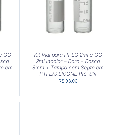
HES
DETALHES
 e GC
Kit Vial para HPLC 2ml e GC
osca
2ml Incolor – Boro – Rosca
to em
8mm + Tampa com Septo em
PTFE/SILICONE Pré-Slit
R$
93,00