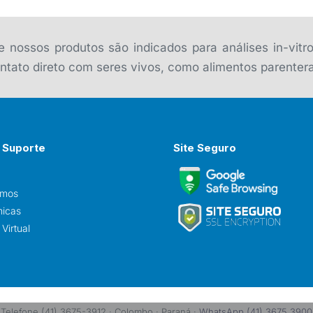
 nossos produtos são indicados para análises in-vitr
tato direto com seres vivos, como alimentos parentera
 Suporte
Site Seguro
omos
nicas
Virtual
Telefone (41) 3675-3912 · Colombo · Paraná ·
WhatsApp (41) 3675 3900