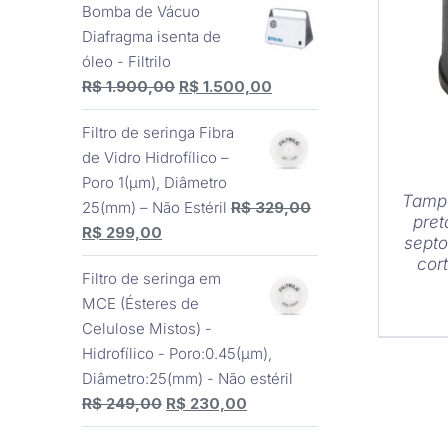
Bomba de Vácuo
original
atual
Diafragma isenta de
era:
é:
óleo - Filtrilo
R$ 3.510,00.
R$ 3.150,00.
O
O
R$
1.900,00
R$
1.500,00
preço
preço
Filtro de seringa Fibra
original
atual
de Vidro Hidrofílico –
era:
é:
Poro 1(μm), Diâmetro
R$ 1.900,00.
R$ 1.500,00.
Tampa
25(mm) – Não Estéril
R$
329,00
pre
O
O
R$
299,00
septo
preço
preço
cor
Filtro de seringa em
original
atual
MCE (Ésteres de
era:
é:
Celulose Mistos) -
R$ 329,00.
R$ 299,00.
Hidrofílico - Poro:0.45(μm),
Diâmetro:25(mm) - Não estéril
O
O
R$
249,00
R$
230,00
preço
preço