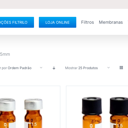
Filtros
Membranas
ÇÕES FILTRILO
LOJA ONLINE
5,5mm
r por
Ordem Padrão
Mostrar
25 Produtos
PRAR
/
DETALHES
COMPRAR
/
DETAL