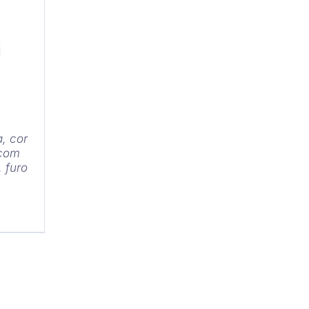
HES
, cor
 com
 furo
m