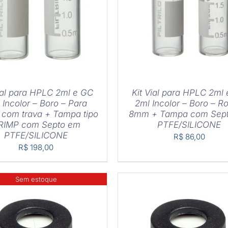
PRAR
/
DETALHES
COMPRAR
/
DETAL
ial para HPLC 2ml e GC
Kit Vial para HPLC 2ml
 Incolor – Boro – Para
2ml Incolor – Boro – R
 com trava + Tampa tipo
8mm + Tampa com Sep
RIMP com Septo em
PTFE/SILICONE
PTFE/SILICONE
R$
86,00
R$
198,00
Sem estoque