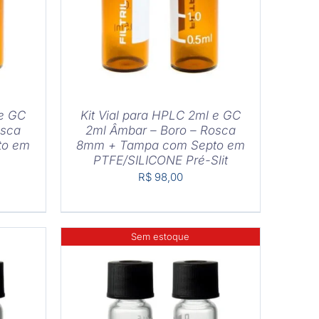
 e GC
Kit Vial para HPLC 2ml e GC
osca
2ml Âmbar – Boro – Rosca
to em
8mm + Tampa com Septo em
PTFE/SILICONE Pré-Slit
R$
98,00
Sem estoque