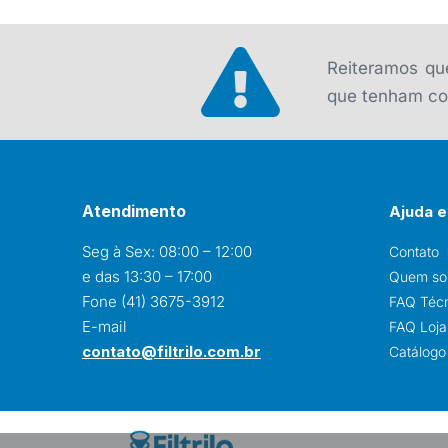
original
atual
era:
é:
R$ 249,00.
R$ 230,00.
Reiteramos que
que tenham con
Atendimento
Ajuda e
Seg à Sex: 08:00 – 12:00
Contato
e das 13:30 – 17:00
Quem s
Fone (41) 3675-3912
FAQ Téc
E-mail
FAQ Loja 
contato@filtrilo.com.br
Catálogo