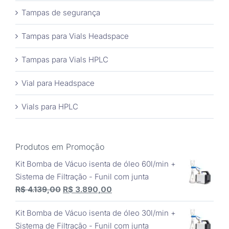
Tampas de segurança
Tampas para Vials Headspace
Tampas para Vials HPLC
Vial para Headspace
Vials para HPLC
Produtos em Promoção
Kit Bomba de Vácuo isenta de óleo 60l/min +
Sistema de Filtração - Funil com junta
O
O
R$
4.139,00
R$
3.890,00
preço
preço
Kit Bomba de Vácuo isenta de óleo 30l/min +
original
atual
Sistema de Filtração - Funil com junta
era:
é: