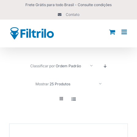
Ir
Frete Grátis para todo Brasil - Consulte condições
para
Contato
o
conteúdo
Classificar por
Ordem Padrão
Mostrar
25 Produtos