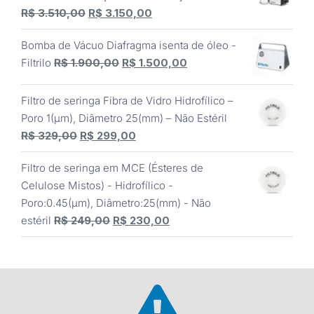
O
O
R$
3.510,00
R$
3.150,00
R$ 4.139,00.
R$ 3.890,00.
preço
preço
Bomba de Vácuo Diafragma isenta de óleo -
original
atual
O
O
Filtrilo
R$
1.900,00
R$
1.500,00
era:
é:
preço
preço
R$ 3.510,00.
R$ 3.150,00.
original
atual
Filtro de seringa Fibra de Vidro Hidrofílico –
era:
é:
Poro 1(μm), Diâmetro 25(mm) – Não Estéril
R$ 1.900,00.
R$ 1.500,00.
O
O
R$
329,00
R$
299,00
preço
preço
Filtro de seringa em MCE (Ésteres de
original
atual
Celulose Mistos) - Hidrofílico -
era:
é:
Poro:0.45(μm), Diâmetro:25(mm) - Não
R$ 329,00.
R$ 299,00.
O
O
estéril
R$
249,00
R$
230,00
preço
preço
original
atual
era:
é:
R$ 249,00.
R$ 230,00.