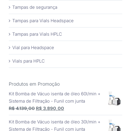
Tampas de segurança
Tampas para Vials Headspace
Tampas para Vials HPLC
Vial para Headspace
Vials para HPLC
Produtos em Promoção
Kit Bomba de Vácuo isenta de óleo 60l/min +
Sistema de Filtração - Funil com junta
O
O
R$
4.139,00
R$
3.890,00
preço
preço
Kit Bomba de Vácuo isenta de óleo 30l/min +
original
atual
Sistema de Filtração - Funil com junta
era:
é: