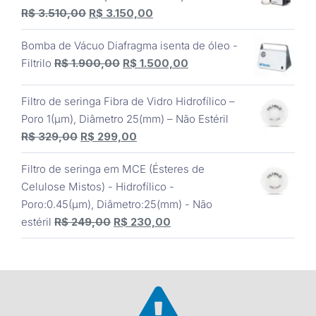
O
O
R$
3.510,00
R$
3.150,00
R$ 4.139,00.
R$ 3.890,00.
preço
preço
Bomba de Vácuo Diafragma isenta de óleo -
original
atual
O
O
Filtrilo
R$
1.900,00
R$
1.500,00
era:
é:
preço
preço
R$ 3.510,00.
R$ 3.150,00.
original
atual
Filtro de seringa Fibra de Vidro Hidrofílico –
era:
é:
Poro 1(μm), Diâmetro 25(mm) – Não Estéril
R$ 1.900,00.
R$ 1.500,00.
O
O
R$
329,00
R$
299,00
preço
preço
Filtro de seringa em MCE (Ésteres de
original
atual
Celulose Mistos) - Hidrofílico -
era:
é:
Poro:0.45(μm), Diâmetro:25(mm) - Não
R$ 329,00.
R$ 299,00.
O
O
estéril
R$
249,00
R$
230,00
preço
preço
original
atual
era:
é:
R$ 249,00.
R$ 230,00.