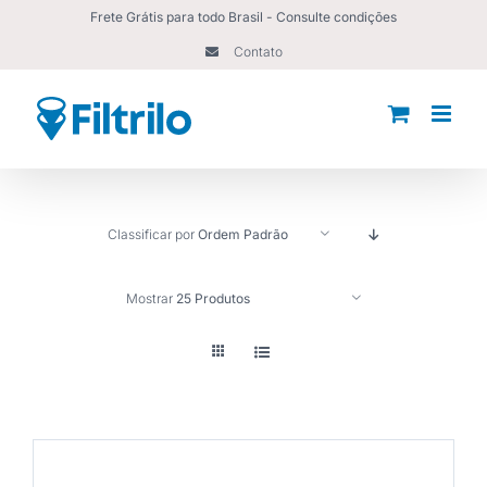
Ir
Frete Grátis para todo Brasil - Consulte condições
para
Contato
o
conteúdo
Classificar por
Ordem Padrão
Mostrar
25 Produtos